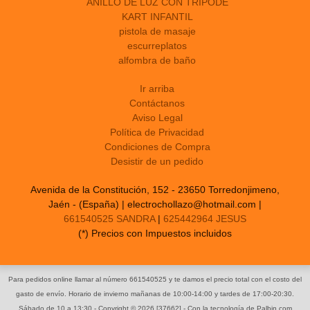
ANILLO DE LUZ CON TRIPODE
KART INFANTIL
pistola de masaje
escurreplatos
alfombra de baño
Ir arriba
Contáctanos
Aviso Legal
Política de Privacidad
Condiciones de Compra
Desistir de un pedido
Avenida de la Constitución, 152 - 23650 Torredonjimeno,
Jaén - (España) | electrochollazo@hotmail.com |
661540525 SANDRA
|
625442964 JESUS
(*) Precios con Impuestos incluidos
Para pedidos online llamar al número 661540525 y te damos el precio total con el costo del
gasto de envío. Horario de invierno mañanas de 10:00-14:00 y tardes de 17:00-20:30.
Sábado de 10 a 13:30
- Copyright © 2026 [37662] - Con la tecnología de Palbin.com