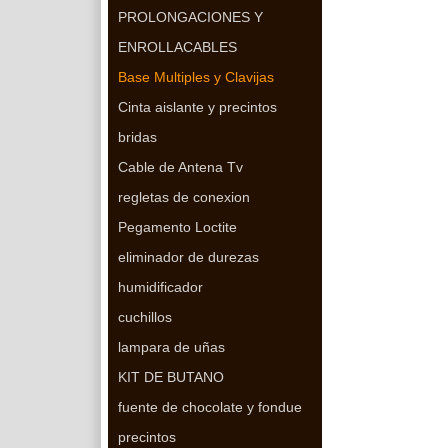
PROLONGACIONES Y
ENROLLACABLES
Base Multiples y Clavijas
Cinta aislante y precintos
bridas
Cable de Antena Tv
regletas de conexion
Pegamento Loctite
eliminador de durezas
humidificador
cuchillos
lampara de uñas
KIT DE BUTANO
fuente de chocolate y fondue
precintos