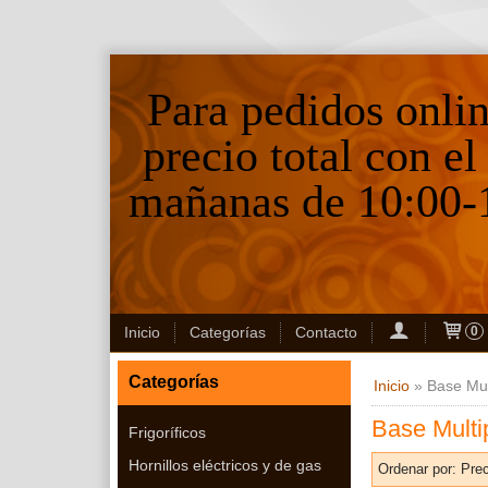
Para pedidos onli
precio total con el
mañanas de 10:00-1
Inicio
Categorías
Contacto
0
Categorías
Inicio
»
Base Mult
Base Multip
Frigoríficos
Hornillos eléctricos y de gas
Ordenar por:
Prec