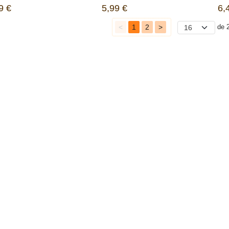
9 €
5,99 €
6,
<
1
2
>
de 