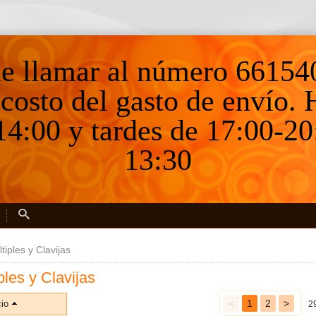
ne llamar al número 66154
 costo del gasto de envío.
4:00 y tardes de 17:00-20
13:30
iples y Clavijas
les y Clavijas
<
1
2
>
io
2