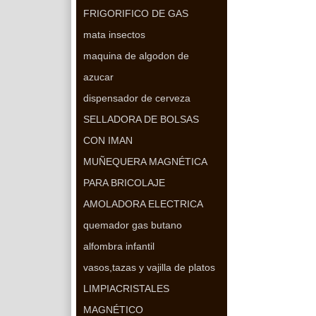
FRIGORIFICO DE GAS
mata insectos
maquina de algodon de
azucar
dispensador de cerveza
SELLADORA DE BOLSAS
CON IMAN
MUÑEQUERA MAGNÉTICA
PARA BRICOLAJE
AMOLADORA ELECTRICA
quemador gas butano
alfombra infantil
vasos,tazas y vajilla de platos
LIMPIACRISTALES
MAGNÉTICO