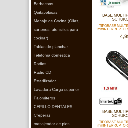
Barbacoas
Quitapelusas
BASE MULTI
SCHUKO
Menaje de Cocina (Ollas,
TIPOBASE MULTI
mmINTERRUPTORS
sartenes, utensilios para
4,9
cocinar)
Tablas de planchar
Telefonía doméstica
Radios
Radio CD
Esterilizador
Lavadora Carga superior
Palomiteros
CEPILLO DENTALES
BASE MULTI
Creperas
SCHUKO 
TIPOBASE MULTI
masajeador de pies
mmINTERRUPTOR