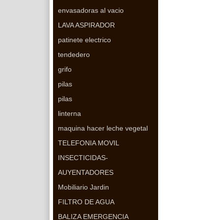
envasadoras al vacio
LAVA ASPIRADOR
patinete electrico
tendedero
grifo
pilas
pilas
linterna
maquina hacer leche vegetal
TELEFONIA MOVIL
INSECTICIDAS-
AUYENTADORES
Mobiliario Jardin
FILTRO DE AGUA
BALIZA EMERGENCIA