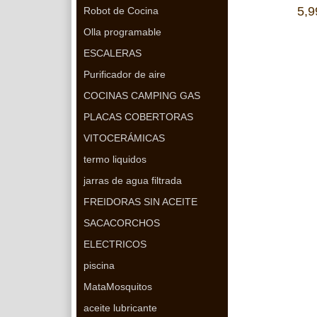
5,9
Robot de Cocina
Olla programable
ESCALERAS
Purificador de aire
COCINAS CAMPING GAS
PLACAS COBERTORAS
VITOCERÁMICAS
termo liquidos
jarras de agua filtrada
FREIDORAS SIN ACEITE
SACACORCHOS
ELECTRICOS
piscina
MataMosquitos
aceite lubricante