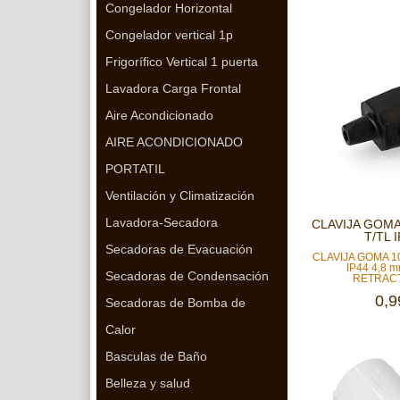
Congelador Horizontal
Congelador vertical 1p
Frigorífico Vertical 1 puerta
Lavadora Carga Frontal
Aire Acondicionado
AIRE ACONDICIONADO
PORTATIL
Ventilación y Climatización
Lavadora-Secadora
CLAVIJA GOMA 
T/TL I
Secadoras de Evacuación
CLAVIJA GOMA 10
IP44 4,8
Secadoras de Condensación
RETRACT
0,9
Secadoras de Bomba de
Calor
Basculas de Baño
Belleza y salud