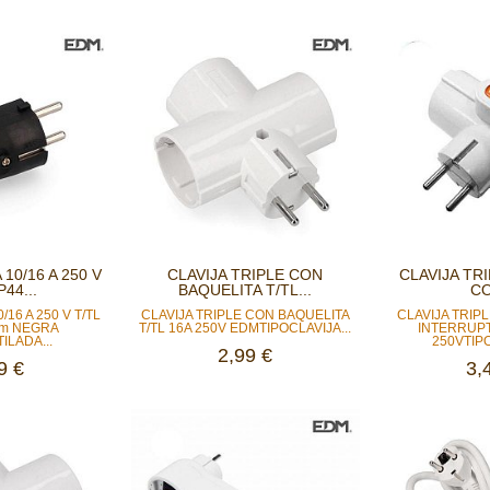
10/16 A 250 V
CLAVIJA TRIPLE CON
CLAVIJA TR
P44...
BAQUELITA T/TL...
CO
/16 A 250 V T/TL
CLAVIJA TRIPLE CON BAQUELITA
CLAVIJA TRIP
 mm NEGRA
T/TL 16A 250V EDMTIPOCLAVIJA...
INTERRUPT
ILADA...
250VTIPO
2,99 €
9 €
3,