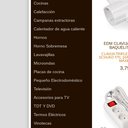
Cocinas
Calefacción
Campanas extractoras
Calentador de agua caliente
Hornos
EDM CLAVIJ
Horno Sobremesa
BAQUELIT
CLAVIJA TRIPL
Lavavajillas
SCHUKO T/TL 16
MÁXI
Microondas
3,7
Placas de cocina
Pequeño Electrodoméstico
Televisión
Accesorios para TV
TDT Y DVD
Termos Eléctricos
Vinotecas