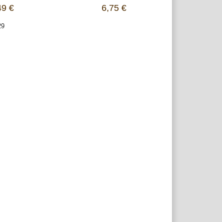
49 €
6,75 €
29