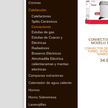
Cocinas
Calefacción
Calefactores
Splits Cerámicos
Convectores
Estufas de gas
Estufas de Cuarzo y
CONVECTOR
Eléctricas
MODELO T
Radiadores
CONVECTOR DE 
TURBO - POTE
Braseros Eléctricos
TERMOS
Almohadilla Eléctrica
34,
calientacamas y mantas
electricas
Campanas extractoras
Calentador de agua caliente
Hornos
Horno Sobremesa
Lavavajillas