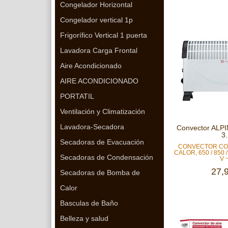
Congelador Horizontal
Congelador vertical 1p
Frigorífico Vertical 1 puerta
Lavadora Carga Frontal
Aire Acondicionado
AIRE ACONDICIONADO
PORTATIL
Ventilación y Climatización
Lavadora-Secadora
Convector ALP
3.
Secadoras de Evacuación
CONVECTOR CON
CALOR, 650 / 850 /
Secadoras de Condensación
V ~
27,
Secadoras de Bomba de
Calor
Basculas de Baño
Belleza y salud