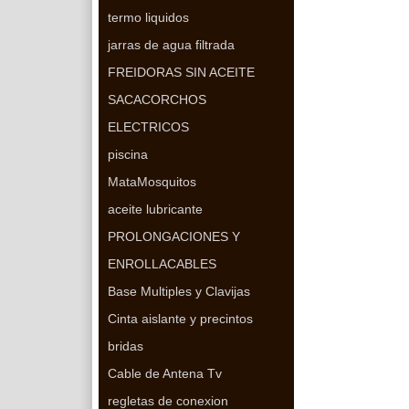
termo liquidos
jarras de agua filtrada
FREIDORAS SIN ACEITE
SACACORCHOS
ELECTRICOS
piscina
MataMosquitos
aceite lubricante
PROLONGACIONES Y
ENROLLACABLES
Base Multiples y Clavijas
Cinta aislante y precintos
bridas
Cable de Antena Tv
regletas de conexion