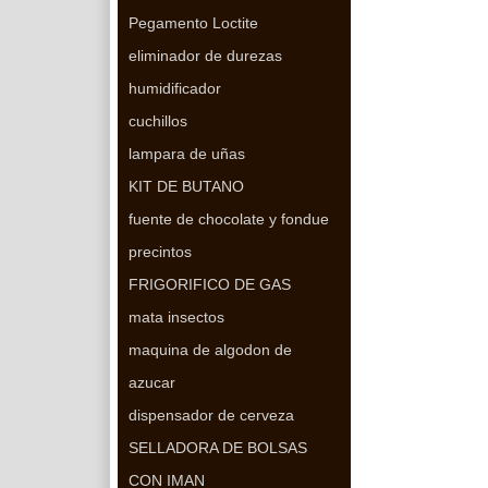
Pegamento Loctite
eliminador de durezas
humidificador
cuchillos
lampara de uñas
KIT DE BUTANO
fuente de chocolate y fondue
precintos
FRIGORIFICO DE GAS
mata insectos
maquina de algodon de
azucar
dispensador de cerveza
SELLADORA DE BOLSAS
CON IMAN