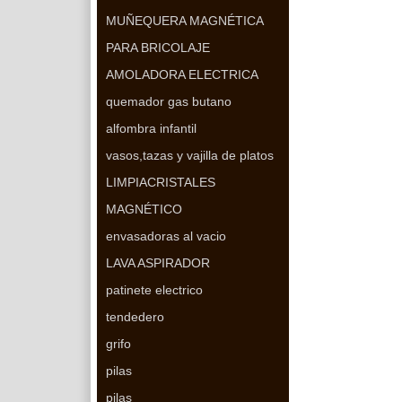
MUÑEQUERA MAGNÉTICA
PARA BRICOLAJE
AMOLADORA ELECTRICA
quemador gas butano
alfombra infantil
vasos,tazas y vajilla de platos
LIMPIACRISTALES
MAGNÉTICO
envasadoras al vacio
LAVA ASPIRADOR
patinete electrico
tendedero
grifo
pilas
pilas