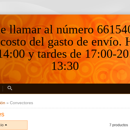
ne llamar al número 66154
 costo del gasto de envío.
4:00 y tardes de 17:00-20
13:30
ión
»
Convectores
es
io
7 productos