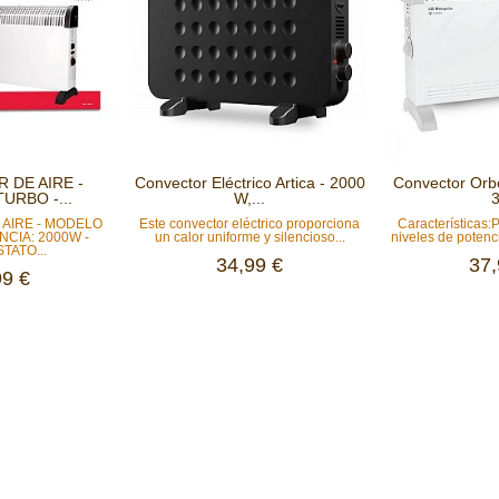
 DE AIRE -
Convector Eléctrico Artica - 2000
Convector Orb
URBO -...
W,...
3
AIRE - MODELO
Este convector eléctrico proporciona
Características:
NCIA: 2000W -
un calor uniforme y silencioso...
niveles de potenc
TATO...
34,99 €
37,
99 €