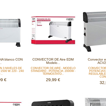
INA blanco CON
CONVECTOR DE Aire EDM
Convector el
..
Modelo...
ACV20
 3 NIVELES DE
CONVECTOR DE AIRE - MODELO
CONVECTOR
 1500 W. 220 - 240
STANDARD - POTENCIA: 2000W -
POTENCIAS
...
TERMOSTATO...
REGULABLE
CONT
99 €
29,99 €
32,