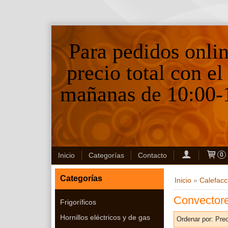
Para pedidos onli
precio total con el
mañanas de 10:00-1
Inicio
Categorías
Contacto
0
Categorías
Inicio
»
Calefacc
Convector
Frigoríficos
Hornillos eléctricos y de gas
Ordenar por:
Prec