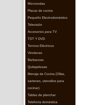
Microondas
Placas de cocina
Pequeño Electrodoméstico
Televisión
Accesorios para TV
TDT Y DVD
Termos Eléctricos
Vinotecas
Barbacoas
Quitapelusas
Menaje de Cocina (Ollas,
sartenes, utensilios para
cocinar)
Tablas de planchar
Telefonía doméstica