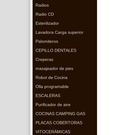
Radios
Radio CD
Esterilizador
Lavadora Carga superior
Palomiteros
CEPILLO DENTALES
Creperas
masajeador de pies
Robot de Cocina
Olla programable
ESCALERAS
Purificador de aire
COCINAS CAMPING GAS
PLACAS COBERTORAS
VITOCERÁMICAS