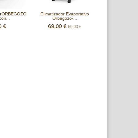
porORBEGOZO
Climatizador Evaporativo
Cortapelos profe
on...
Orbegozo-...
metálico
0 €
69,00 €
43,99
69,00 €