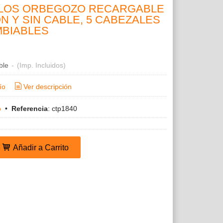
LOS ORBEGOZO RECARGABLE
ON Y SIN CABLE, 5 CABEZALES
MBIABLES
ble
-
(Imp. Incluidos)
ío
Ver descripción
o
•
Referencia
:
ctp1840
Añadir a Carrito