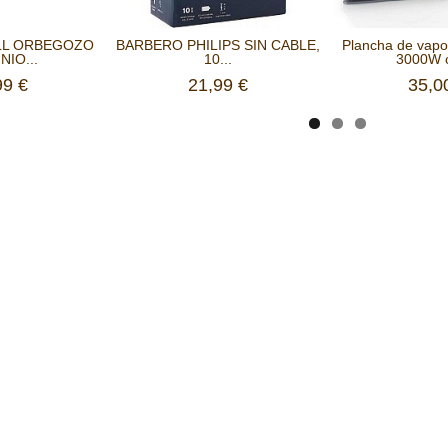
LL ORBEGOZO
BARBERO PHILIPS SIN CABLE,
Plancha de va
NIO...
10...
3000W c
99 €
21,99 €
35,0