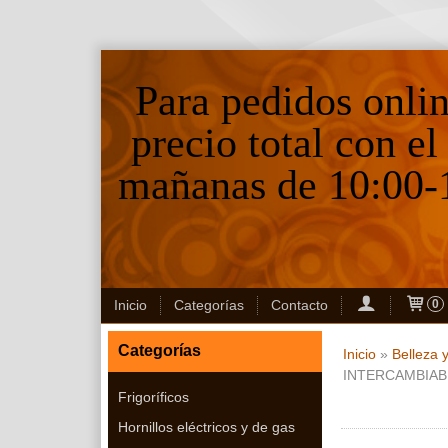
Para pedidos onli
precio total con el
mañanas de 10:00-1
Inicio
Categorías
Contacto
0
Categorías
Inicio
»
Belleza 
INTERCAMBIAB
Frigoríficos
Hornillos eléctricos y de gas