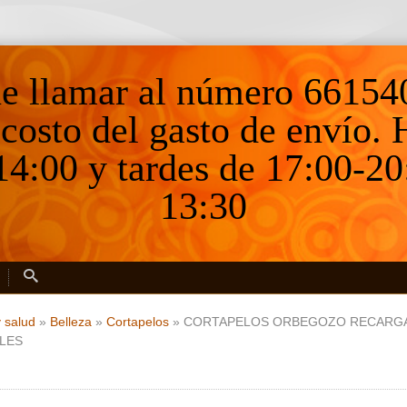
ne llamar al número 66154
 costo del gasto de envío.
4:00 y tardes de 17:00-20
13:30
y salud
»
Belleza
»
Cortapelos
»
CORTAPELOS ORBEGOZO RECARGABL
LES