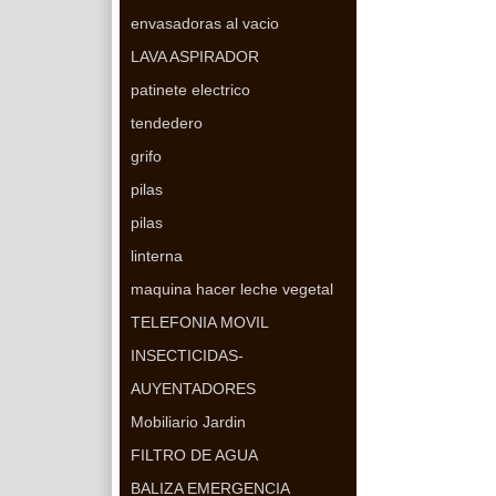
envasadoras al vacio
LAVA ASPIRADOR
patinete electrico
tendedero
grifo
pilas
pilas
linterna
maquina hacer leche vegetal
TELEFONIA MOVIL
INSECTICIDAS-
AUYENTADORES
Mobiliario Jardin
FILTRO DE AGUA
BALIZA EMERGENCIA