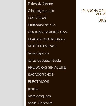
Robot de Cocina
PLANCHA GRI
Olla programable
ALUMI
ESCALERAS
39,
Purificador de aire
COCINAS CAMPING GAS
PLACAS COBERTORAS
VITOCERÁMICAS
termo liquidos
jarras de agua filtrada
FREIDORAS SIN ACEITE
SACACORCHOS
ELECTRICOS
piscina
MataMosquitos
aceite lubricante