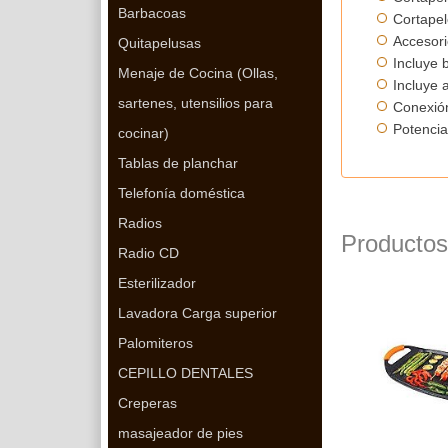
Barbacoas
Cortapel
Accesori
Quitapelusas
Incluye b
Menaje de Cocina (Ollas,
Incluye 
sartenes, utensilios para
Conexión
Potencia
cocinar)
Tablas de planchar
Telefonía doméstica
Radios
Productos
Radio CD
Esterilizador
Lavadora Carga superior
Palomiteros
CEPILLO DENTALES
Creperas
masajeador de pies