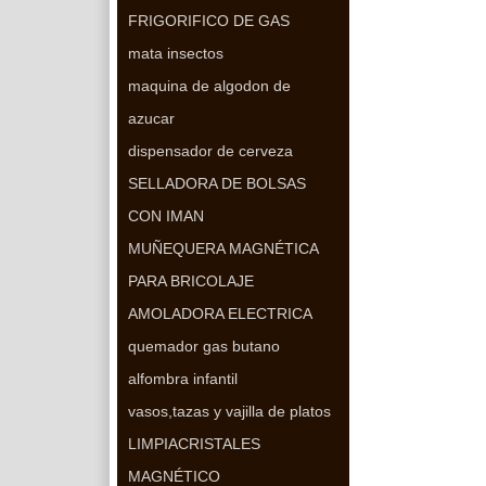
FRIGORIFICO DE GAS
mata insectos
maquina de algodon de
azucar
dispensador de cerveza
SELLADORA DE BOLSAS
CON IMAN
MUÑEQUERA MAGNÉTICA
PARA BRICOLAJE
AMOLADORA ELECTRICA
quemador gas butano
alfombra infantil
vasos,tazas y vajilla de platos
LIMPIACRISTALES
MAGNÉTICO