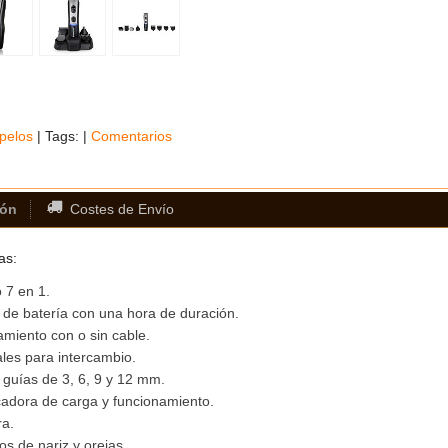
pelos
|
Tags:
|
Comentarios
ión
Costes de Envío
as:
 7 en 1.
de batería con una hora de duración.
miento con o sin cable.
les para intercambio.
 guías de 3, 6, 9 y 12 mm.
cadora de carga y funcionamiento.
ra.
os de nariz y orejas.