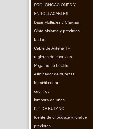
PROLONGACIONES Y
ENROLLACABLES
Base Multiples y Clavijas
Cinta aislante y precintos
bridas
Cable de Antena Tv
regletas de conexion
Pegamento Loctite
eliminador de durezas
humidificador
cuchillos
lampara de uñas
KIT DE BUTANO
fuente de chocolate y fondue
precintos