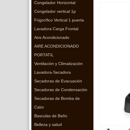
Congelador Horizontal
Congelador vertical 1p
Frigorífico Vertical 1 puerta
Lavadora Carga Frontal
Aire Acondicionado
AIRE ACONDICIONADO
PORTATIL
Ventilación y Climatización
Lavadora-Secadora
Secadoras de Evacuación
Secadoras de Condensación
Secadoras de Bomba de
Calor
Basculas de Baño
Belleza y salud