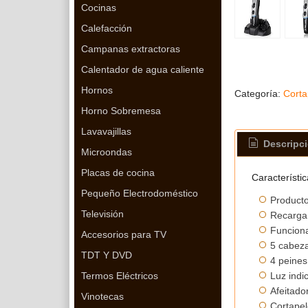
Cocinas
Calefacción
Campanas extractoras
Calentador de agua caliente
Hornos
Categoría:
Corta
Horno Sobremesa
Lavavajillas
Descripc
Microondas
Placas de cocina
Característic
Pequeño Electrodoméstico
Producto
Televisión
Recarga 
Funciona
Accesorios para TV
5 cabeza
TDT Y DVD
4 peines
Luz indi
Termos Eléctricos
Afeitado
Vinotecas
Cortapel