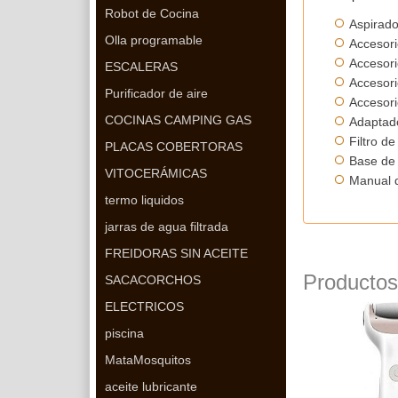
Robot de Cocina
Aspirad
Olla programable
Accesori
Accesori
ESCALERAS
Accesor
Purificador de aire
Accesor
COCINAS CAMPING GAS
Adaptado
Filtro d
PLACAS COBERTORAS
Base de
VITOCERÁMICAS
Manual d
termo liquidos
jarras de agua filtrada
FREIDORAS SIN ACEITE
Productos
SACACORCHOS
ELECTRICOS
piscina
MataMosquitos
aceite lubricante