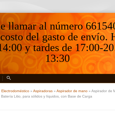
ne llamar al número 66154
 costo del gasto de envío.
4:00 y tardes de 17:00-20
13:30
 Electrodoméstico
»
Aspiradoras
»
Aspirador de mano
»
Aspirador de 
 Batería Litio, para sólidos y líquidos, con Base de Carga