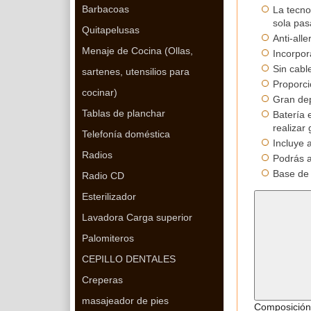
Barbacoas
La tecno
sola pas
Quitapelusas
Anti-alle
Menaje de Cocina (Ollas,
Incorpor
Sin cabl
sartenes, utensilios para
Proporci
cocinar)
Gran dep
Tablas de planchar
Batería 
realizar
Telefonía doméstica
Incluye 
Radios
Podrás a
Base de 
Radio CD
Esterilizador
Lavadora Carga superior
Palomiteros
CEPILLO DENTALES
Creperas
masajeador de pies
Composición