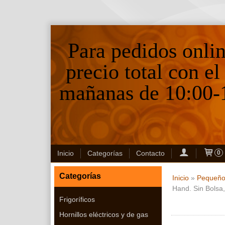
Para pedidos onli
precio total con el
mañanas de 10:00-1
Inicio
Categorías
Contacto
0
Categorías
Inicio
»
Pequeño
Hand. Sin Bolsa,
Frigoríficos
Hornillos eléctricos y de gas