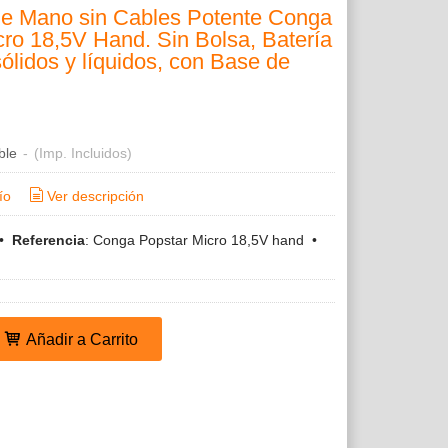
de Mano sin Cables Potente Conga
cro 18,5V Hand. Sin Bolsa, Batería
 sólidos y líquidos, con Base de
ble
-
(Imp. Incluidos)
ío
Ver descripción
•
Referencia
:
Conga Popstar Micro 18,5V hand
•
Añadir a Carrito