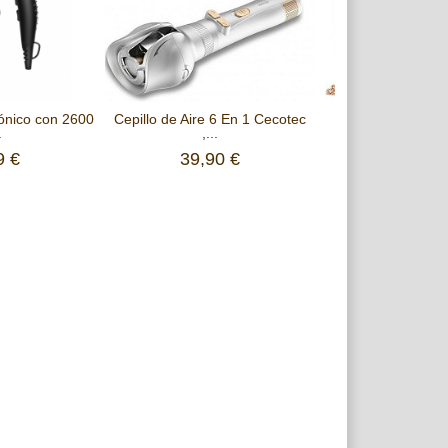
ónico con 2600
Cepillo de Aire 6 En 1 Cecotec
Freidora de Aire
.
,...
Cecotec 
9 €
39,90 €
79,00