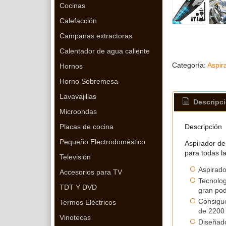
Cocinas
Calefacción
Campanas extractoras
Calentador de agua caliente
Categoría:
Aspir
Hornos
Horno Sobremesa
Lavavajillas
Descripc
Microondas
Descripción
Placas de cocina
Pequeño Electrodoméstico
Aspirador de 
para todas l
Televisión
Aspirado
Accesorios para TV
Tecnolog
TDT Y DVD
gran pod
Consigue
Termos Eléctricos
de 2200
Vinotecas
Diseñado