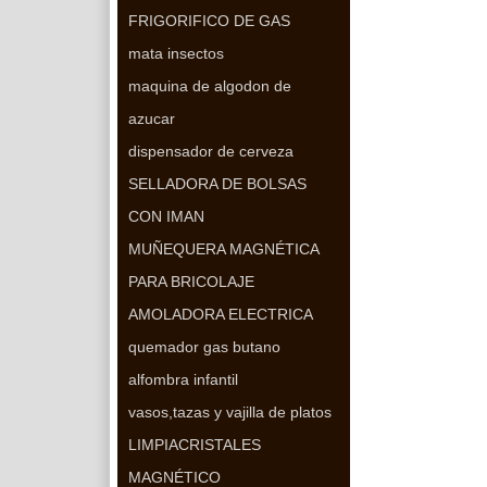
FRIGORIFICO DE GAS
mata insectos
maquina de algodon de
azucar
dispensador de cerveza
SELLADORA DE BOLSAS
CON IMAN
MUÑEQUERA MAGNÉTICA
PARA BRICOLAJE
AMOLADORA ELECTRICA
quemador gas butano
alfombra infantil
vasos,tazas y vajilla de platos
LIMPIACRISTALES
MAGNÉTICO