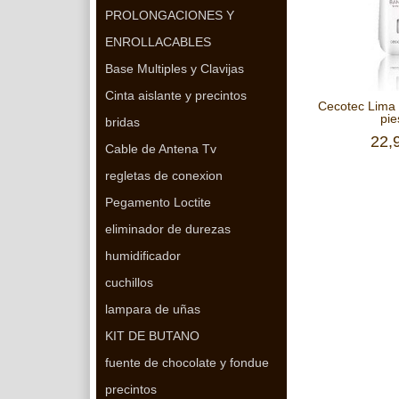
PROLONGACIONES Y
ENROLLACABLES
Base Multiples y Clavijas
Cinta aislante y precintos
Cecotec Lima 
pie
bridas
22,
Cable de Antena Tv
regletas de conexion
Pegamento Loctite
eliminador de durezas
humidificador
cuchillos
lampara de uñas
KIT DE BUTANO
fuente de chocolate y fondue
precintos