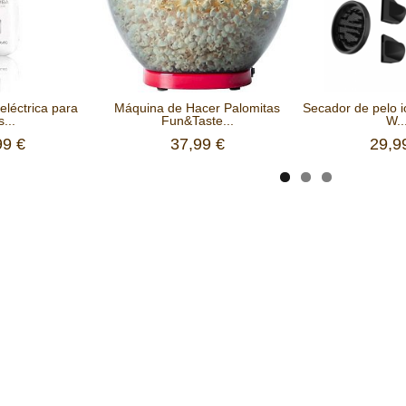
eléctrica para
Máquina de Hacer Palomitas
Secador de pelo i
s...
Fun&Taste...
W..
99 €
37,99 €
29,9