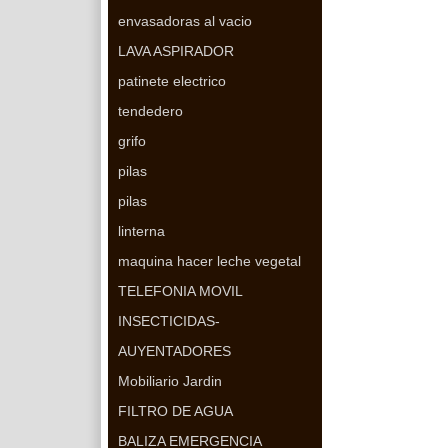
envasadoras al vacio
LAVA ASPIRADOR
patinete electrico
tendedero
grifo
pilas
pilas
linterna
maquina hacer leche vegetal
TELEFONIA MOVIL
INSECTICIDAS-
AUYENTADORES
Mobiliario Jardin
FILTRO DE AGUA
BALIZA EMERGENCIA