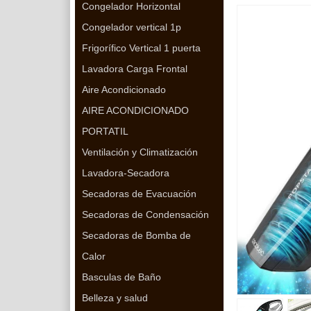
Congelador Horizontal
Congelador vertical 1p
Frigorífico Vertical 1 puerta
Lavadora Carga Frontal
Aire Acondicionado
AIRE ACONDICIONADO
PORTATIL
Ventilación y Climatización
Lavadora-Secadora
Secadoras de Evacuación
Secadoras de Condensación
Secadoras de Bomba de
Calor
Basculas de Baño
Belleza y salud