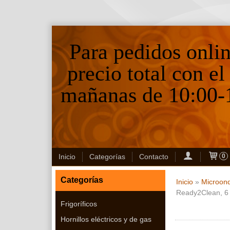
Para pedidos onli
precio total con el
mañanas de 10:00-1
Inicio
Categorías
Contacto
0
Categorías
Inicio
»
Microon
Ready2Clean, 6 
Frigoríficos
Hornillos eléctricos y de gas