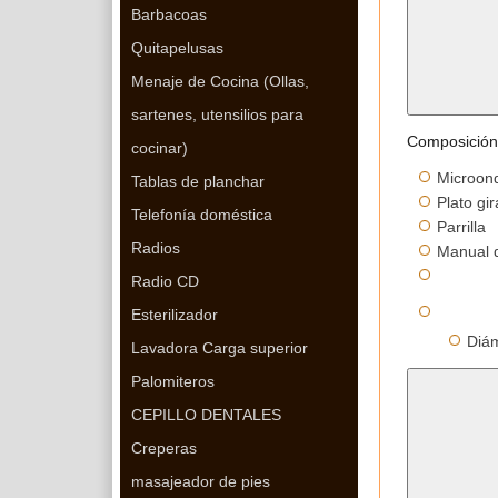
Barbacoas
Quitapelusas
Menaje de Cocina (Ollas,
sartenes, utensilios para
Composición
cocinar)
Microon
Tablas de planchar
Plato gir
Telefonía doméstica
Parrilla
Radios
Manual d
Radio CD
Esterilizador
Diám
Lavadora Carga superior
Palomiteros
CEPILLO DENTALES
Creperas
masajeador de pies