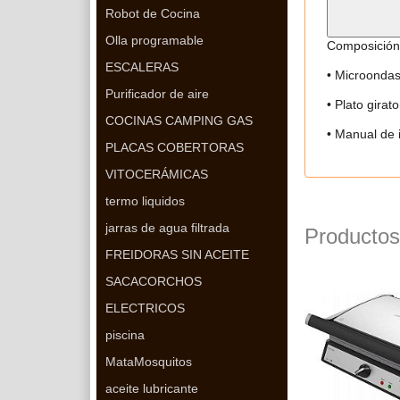
Robot de Cocina
Olla programable
Composición
ESCALERAS
• Microonda
Purificador de aire
• Plato girato
COCINAS CAMPING GAS
• Manual de 
PLACAS COBERTORAS
VITOCERÁMICAS
termo liquidos
jarras de agua filtrada
Productos
FREIDORAS SIN ACEITE
SACACORCHOS
ELECTRICOS
piscina
MataMosquitos
aceite lubricante