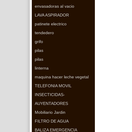
envasadoras al vacio
LAVA ASPIRADOR
patinete electrico
tendedero
grifo
pilas
pilas
linterna
maquina hacer leche vegetal
TELEFONIA MOVIL
INSECTICIDAS-
AUYENTADORES
Mobiliario Jardin
FILTRO DE AGUA
BALIZA EMERGENCIA