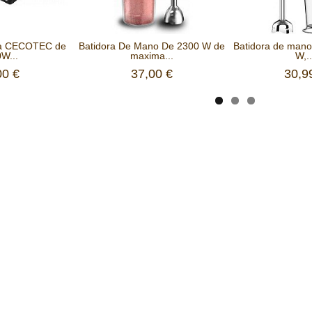
rica CECOTEC de
Batidora De Mano De 2300 W de
Batidora de man
W...
maxima...
W,..
00 €
37,00 €
30,9