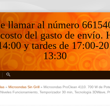
ne llamar al número 66154
 costo del gasto de envío.
4:00 y tardes de 17:00-20
13:30
das
»
Microondas Sin Grill
»
Microondas ProClean 4110. 700 W de Poten
Niveles Funcionamiento, Temporizador 30 min, Tecnología 3DWave, Pue