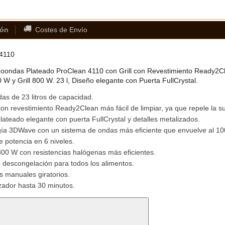
ión
Costes de Envío
4110
oondas Plateado ProClean 4110 con Grill con Revestimiento Ready2Cl
W y Grill 800 W. 23 l, Diseño elegante con Puerta FullCrystal.
as de 23 litros de capacidad.
 con revestimiento Ready2Clean más fácil de limpiar, ya que repele la s
lateado elegante con puerta FullCrystal y detalles metalizados.
ía 3DWave con un sistema de ondas más eficiente que envuelve al 100
 potencia en 6 niveles.
 800 W con resistencias halógenas más eficientes.
descongelación para todos los alimentos.
s manuales giratorios.
ador hasta 30 minutos.