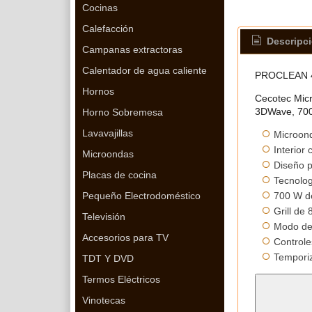
Cocinas
Calefacción
Descripc
Campanas extractoras
Calentador de agua caliente
PROCLEAN 
Hornos
Cecotec Micr
3DWave, 700 
Horno Sobremesa
Lavavajillas
Microond
Interior
Microondas
Diseño p
Placas de cocina
Tecnolog
700 W de
Pequeño Electrodoméstico
Grill de
Televisión
Modo de 
Accesorios para TV
Controle
Temporiz
TDT Y DVD
Termos Eléctricos
Vinotecas