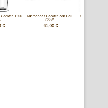
o Cecotec 1200
Microondas Cecotec con Grill .
Cafetera de goteo
.
700W...
con...
9 €
61,00 €
25,99