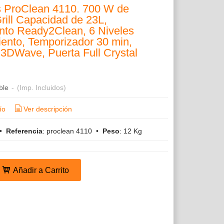
 ProClean 4110. 700 W de
rill Capacidad de 23L,
nto Ready2Clean, 6 Niveles
ento, Temporizador 30 min,
 3DWave, Puerta Full Crystal
ble
-
(Imp. Incluidos)
ío
Ver descripción
•
Referencia
:
proclean 4110
•
Peso
:
12 Kg
Añadir a Carrito