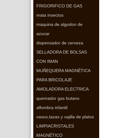
FRIGORIFICO DE GAS
mata insectos
maquina de algodon de
azucar
dispensador de cerveza
SELLADORA DE BOLSAS
CON IMAN
MUÑEQUERA MAGNÉTICA
PARA BRICOLAJE
AMOLADORA ELECTRICA
quemador gas butano
alfombra infantil
vasos,tazas y vajilla de platos
LIMPIACRISTALES
MAGNÉTICO