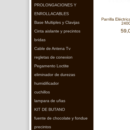
PROLONGACIONES Y
ENROLLACABLES
Parrilla Eléct
Base Multiples y Clavijas
2400
59,
Cinta aislante y precintos
bridas
Cable de Antena Tv
regletas de conexion
Pegamento Loctite
eliminador de durezas
humidificador
cuchillos
lampara de uñas
KIT DE BUTANO
fuente de chocolate y fondue
precintos