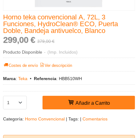
Horno teka convencional A, 72L, 3
Funciones, HydroClean® ECO, Puerta
Doble, Bandeja antivuelco, Blanco
299,00 €
379,00 €
Producto Disponible
-
(Imp. Incluidos)
Costes de envío
Ver descripción
Marca
:
Teka
•
Referencia
:
HBB510WH
Añadir a Carrito
Categoría:
Horno Convencional
|
Tags:
|
Comentarios