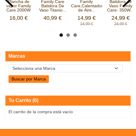
Plancha de
Family Care
Family
Batidora de
vapor Family
Batidora De
Care,Calentador
Vaso Family
Care 2000W
Vaso Titanio...
de Aire...
Care- 350W...
16,00 €
40,99 €
14,99 €
24,99 €
14,99 €
24,99 €
Marcas
Tu Carrito (0)
El carrito de la compra está vacío