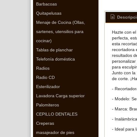
Barbacoas
Quitapelusas
Descripc
Menaje de Cocina (Ollas,
sartenes, utensilios para
Hazte con el
perfecta, es
cocinar)
esta recorta
recortadora e
Tablas de planchar
resultados d
Telefonía doméstica
personalizar
para esculpi
Radios
Junto con la 
Radio CD
de corte. ¡H
Esterilizador
- Recortador
Lavadora Carga superior
- Modelo: S
Palomiteros
- Marca: Bra
CEPILLO DENTALES
- Inalámbric
Creperas
- Ideal para 
masajeador de pies