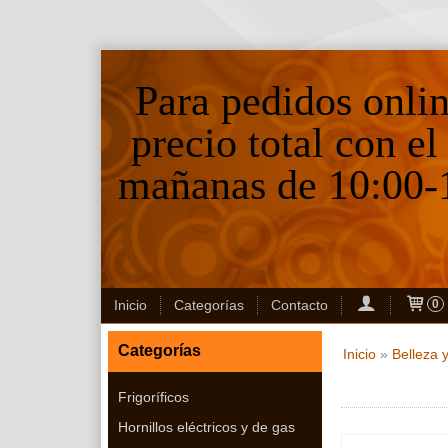
Para pedidos onli
precio total con el
mañanas de 10:00-1
Inicio
Categorías
Contacto
0
Categorías
Inicio
»
Belleza 
Frigoríficos
Hornillos eléctricos y de gas