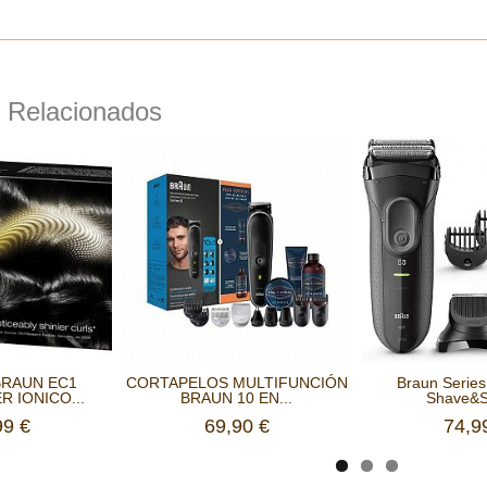
 Relacionados
BRAUN EC1
CORTAPELOS MULTIFUNCIÓN
Braun Series
R IONICO...
BRAUN 10 EN...
Shave&St
99 €
69,90 €
74,9