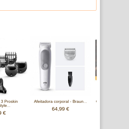
 3 Proskin
Afeitadora corporal - Braun...
Cortapelos Multif
yle...
Braun.
64,99 €
9 €
54,99