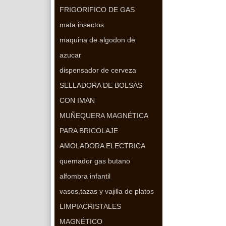
FRIGORIFICO DE GAS
mata insectos
maquina de algodon de
azucar
dispensador de cerveza
SELLADORA DE BOLSAS
CON IMAN
MUÑEQUERA MAGNÉTICA
PARA BRICOLAJE
AMOLADORA ELECTRICA
quemador gas butano
alfombra infantil
vasos,tazas y vajilla de platos
LIMPIACRISTALES
MAGNÉTICO