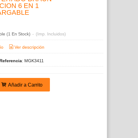
CION 6 EN 1
ARGABLE
ble
(1 En Stock)
-
(Imp. Incluidos)
ío
Ver descripción
Referencia
:
MGK3411
Añadir a Carrito