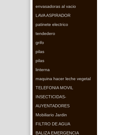
envasadoras al vacio
LAVA ASPIRADOR
patinete electrico
tendedero
grifo
pilas
pilas
linterna
maquina hacer leche vegetal
TELEFONIA MOVIL
INSECTICIDAS-
AUYENTADORES
Mobiliario Jardin
FILTRO DE AGUA
BALIZA EMERGENCIA