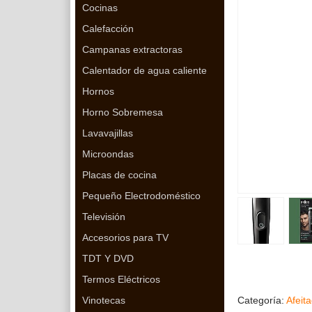
Cocinas
Calefacción
Campanas extractoras
Calentador de agua caliente
Hornos
Horno Sobremesa
Lavavajillas
Microondas
Placas de cocina
Pequeño Electrodoméstico
Televisión
Accesorios para TV
TDT Y DVD
Termos Eléctricos
Vinotecas
Categoría:
Afeit