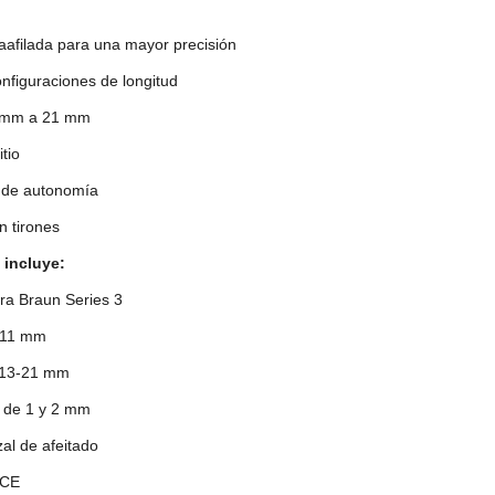
raafilada para una mayor precisión
onfiguraciones de longitud
1 mm a 21 mm
itio
 de autonomía
in tirones
 incluye:
ora Braun Series 3
3-11 mm
e 13-21 mm
s de 1 y 2 mm
al de afeitado
 CE