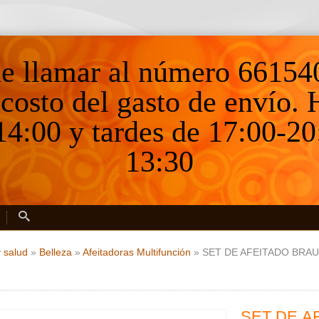
ne llamar al número 66154
 costo del gasto de envío.
4:00 y tardes de 17:00-20
13:30
y salud
»
Belleza
»
Afeitadoras Multifunción
»
SET DE AFEITADO BRA
SET DE A