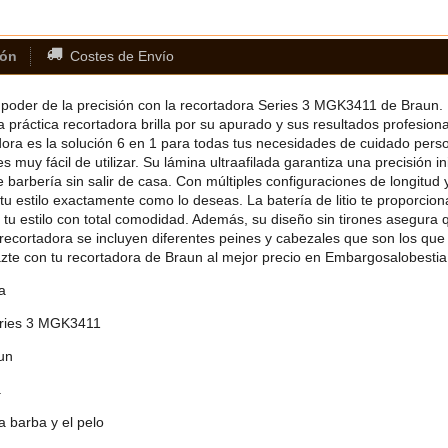
ión
Costes de Envío
 poder de la precisión con la recortadora Series 3 MGK3411 de Braun.
ta práctica recortadora brilla por su apurado y sus resultados profesio
dora es la solución 6 en 1 para todas tus necesidades de cuidado perso
s muy fácil de utilizar. Su lámina ultraafilada garantiza una precisión 
e barbería sin salir de casa. Con múltiples configuraciones de longit
 tu estilo exactamente como lo deseas. La batería de litio te proporcio
r tu estilo con total comodidad. Además, su diseño sin tirones asegura
recortadora se incluyen diferentes peines y cabezales que son los que t
azte con tu recortadora de Braun al mejor precio en Embargosalobestia
a
eries 3 MGK3411
un
a
la barba y el pelo