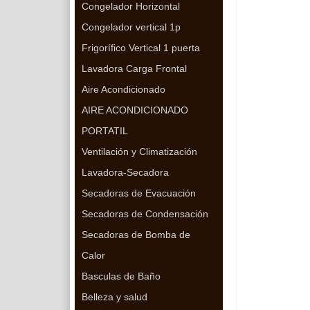
Congelador Horizontal
Congelador vertical 1p
Frigorífico Vertical 1 puerta
Lavadora Carga Frontal
Aire Acondicionado
AIRE ACONDICIONADO
PORTATIL
Ventilación y Climatización
Lavadora-Secadora
Secadoras de Evacuación
Secadoras de Condensación
Secadoras de Bomba de
Calor
Basculas de Baño
Belleza y salud