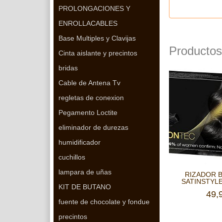
PROLONGACIONES Y
ENROLLACABLES
Base Multiples y Clavijas
Productos
Cinta aislante y precintos
bridas
Cable de Antena Tv
regletas de conexion
Pegamento Loctite
eliminador de durezas
humidificador
cuchillos
lampara de uñas
RIZADOR 
SATINSTYLE
KIT DE BUTANO
49,
fuente de chocolate y fondue
precintos