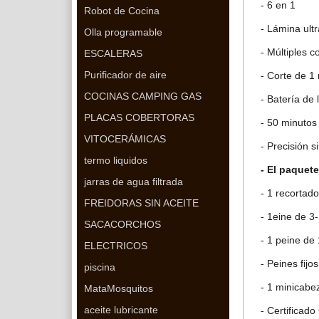
- 6 en 1
Robot de Cocina
- Lámina ult
Olla programable
- Múltiples c
ESCALERAS
Purificador de aire
- Corte de 
COCINAS CAMPING GAS
- Batería de l
PLACAS COBERTORAS
- 50 minutos
VITOCERÁMICAS
- Precisión s
termo liquidos
- El paquete
jarras de agua filtrada
- 1 recortad
FREIDORAS SIN ACEITE
- 1eine de 
SACACORCHOS
- 1 peine d
ELECTRICOS
- Peines fijo
piscina
- 1 minicabez
MataMosquitos
aceite lubricante
- Certificado