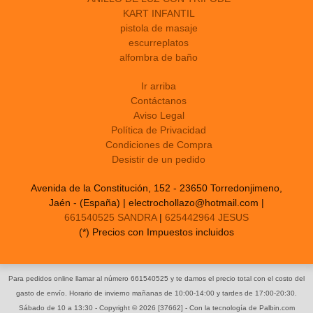
KART INFANTIL
pistola de masaje
escurreplatos
alfombra de baño
Ir arriba
Contáctanos
Aviso Legal
Política de Privacidad
Condiciones de Compra
Desistir de un pedido
Avenida de la Constitución, 152 - 23650 Torredonjimeno,
Jaén - (España) | electrochollazo@hotmail.com |
661540525 SANDRA
|
625442964 JESUS
(*) Precios con Impuestos incluidos
Para pedidos online llamar al número 661540525 y te damos el precio total con el costo del
gasto de envío. Horario de invierno mañanas de 10:00-14:00 y tardes de 17:00-20:30.
Sábado de 10 a 13:30
- Copyright © 2026 [37662] - Con la tecnología de Palbin.com