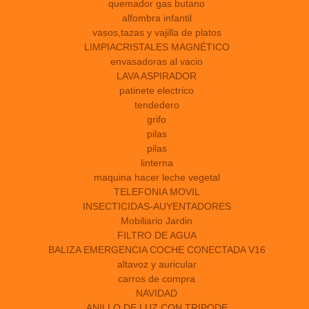
quemador gas butano
alfombra infantil
vasos,tazas y vajilla de platos
LIMPIACRISTALES MAGNÉTICO
envasadoras al vacio
LAVA ASPIRADOR
patinete electrico
tendedero
grifo
pilas
pilas
linterna
maquina hacer leche vegetal
TELEFONIA MOVIL
INSECTICIDAS-AUYENTADORES
Mobiliario Jardin
FILTRO DE AGUA
BALIZA EMERGENCIA COCHE CONECTADA V16
altavoz y auricular
carros de compra
NAVIDAD
ANILLO DE LUZ CON TRIPODE