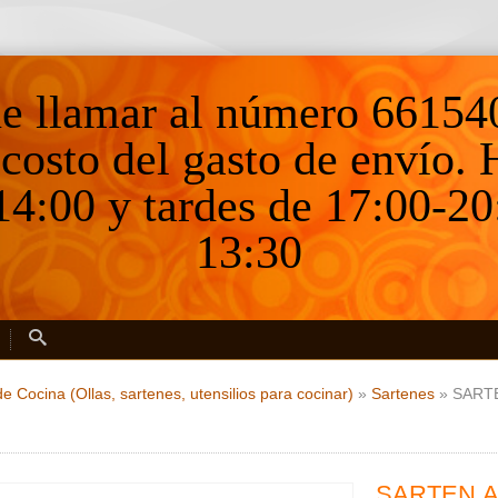
ne llamar al número 66154
 costo del gasto de envío.
4:00 y tardes de 17:00-20
13:30
e Cocina (Ollas, sartenes, utensilios para cocinar)
»
Sartenes
»
SART
SARTEN A