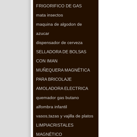
FRIGORIFICO DE GAS
mata insectos
maquina de algodon de
azucar
dispensador de cerveza
SELLADORA DE BOLSAS
CON IMAN
MUÑEQUERA MAGNÉTICA
PARA BRICOLAJE
AMOLADORA ELECTRICA
quemador gas butano
alfombra infantil
vasos,tazas y vajilla de platos
LIMPIACRISTALES
MAGNÉTICO