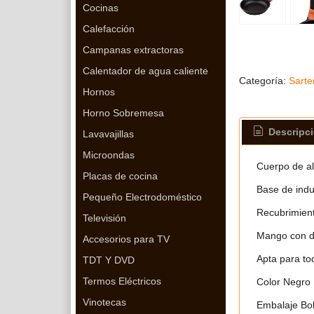
Cocinas
Calefacción
Campanas extractoras
Calentador de agua caliente
Categoría:
Sarte
Hornos
Horno Sobremesa
Descripc
Lavavajillas
Microondas
Cuerpo de al
Placas de cocina
Base de induc
Pequeño Electrodoméstico
Recubrimient
Televisión
Mango con do
Accesorios para TV
Apta para tod
TDT Y DVD
Termos Eléctricos
Color
Negro
Vinotecas
Embalaje
Bo