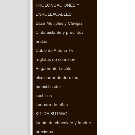
PROLONGACIONES Y
ENROLLACABLES
Base Multiples y Clavijas
Cinta aislante y precintos
bridas
Cable de Antena Tv
regletas de conexion
Pegamento Loctite
eliminador de durezas
humidificador
cuchillos
lampara de uñas
KIT DE BUTANO
fuente de chocolate y fondue
precintos