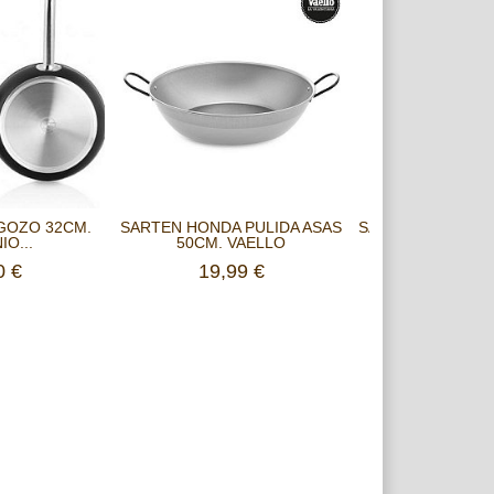
GOZO 32CM.
SARTEN HONDA PULIDA ASAS
SARTÉN INDUCCI
IO...
50CM. VAELLO
FUNDIDO
0 €
19,99 €
22,99