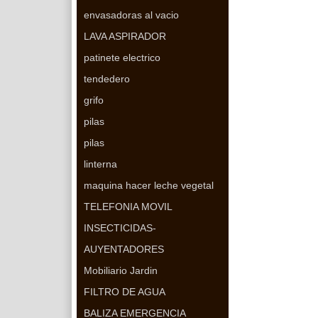
envasadoras al vacio
LAVA ASPIRADOR
patinete electrico
tendedero
grifo
pilas
pilas
linterna
maquina hacer leche vegetal
TELEFONIA MOVIL
INSECTICIDAS-
AUYENTADORES
Mobiliario Jardin
FILTRO DE AGUA
BALIZA EMERGENCIA