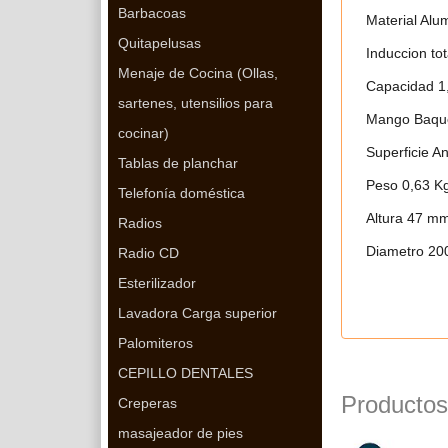
Barbacoas
Material
Alum
Quitapelusas
Induccion tot
Menaje de Cocina (Ollas,
Capacidad
1
sartenes, utensilios para
Mango
Baque
cocinar)
Superficie
An
Tablas de planchar
Peso
0,63 K
Telefonía doméstica
Altura
47 m
Radios
Diametro
20
Radio CD
Esterilizador
Lavadora Carga superior
Palomiteros
CEPILLO DENTALES
Productos
Creperas
masajeador de pies