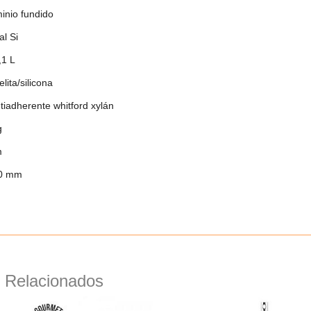
inio fundido
al
Si
,1 L
lita/silicona
tiadherente whitford xylán
g
m
0 mm
 Relacionados