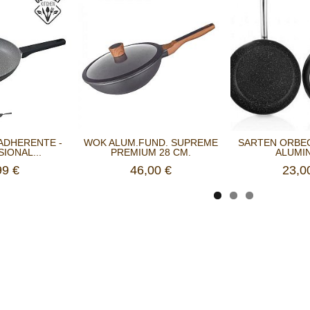
ADHERENTE -
WOK ALUM.FUND. SUPREME
SARTEN ORBE
IONAL...
PREMIUM 28 CM.
ALUMIN
99 €
46,00 €
23,0