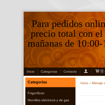
Para pedidos onli
precio total con el
mañanas de 10:00-1
Inicio
Categorías
Contacto
0
Categorías
Inicio
»
Menaje d
Frigoríficos
Hornillos eléctricos y de gas