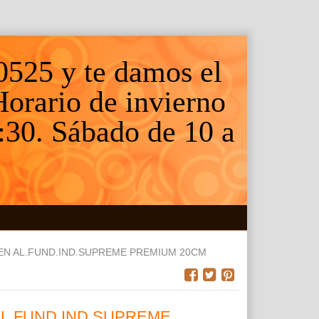
0525 y te damos el
 Horario de invierno
:30. Sábado de 10 a
EN AL.FUND.IND.SUPREME PREMIUM 20CM
L.FUND.IND.SUPREME