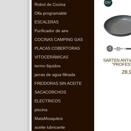
Robot de Cocina
Olla programable
ESCALERAS
Purificador de aire
COCINAS CAMPING GAS
PLACAS COBERTORAS
VITOCERÁMICAS
SARTEN ANTI
"PROFESS
termo liquidos
28,
jarras de agua filtrada
FREIDORAS SIN ACEITE
SACACORCHOS
ELECTRICOS
piscina
MataMosquitos
aceite lubricante