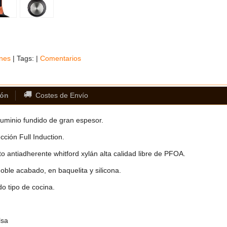
nes
|
Tags:
|
Comentarios
ión
Costes de Envío
uminio fundido de gran espesor.
ción Full Induction.
o antiadherente whitford xylán alta calidad libre de PFOA.
ble acabado, en baquelita y silicona.
o tipo de cocina.
lsa