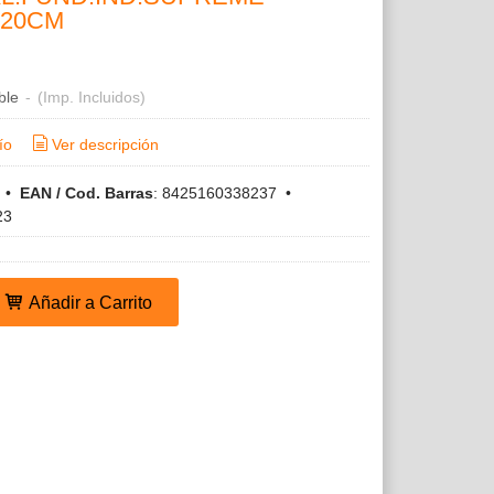
 20CM
ble
-
(Imp. Incluidos)
ío
Ver descripción
e
•
EAN / Cod. Barras
:
8425160338237
•
23
Añadir a Carrito