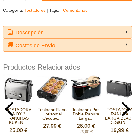
Categoría:
Tostadores
|
Tags:
|
Comentarios
Descripción
Costes de Envío
Productos Relacionados
-0 €
TOSTADORA
Tostador Plano
Tostadora Pan
TOSTADORA
INOX 2
Horizontal
Doble Ranura
RANURA
RANURAS
Cecotec...
Larga...
LARGA BLACK
KUKEN ...
DESIGN....
27,99 €
26,00 €
25,00 €
19,99 €
26,00 €