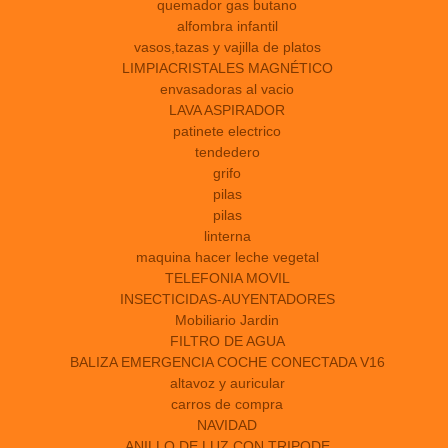
quemador gas butano
alfombra infantil
vasos,tazas y vajilla de platos
LIMPIACRISTALES MAGNÉTICO
envasadoras al vacio
LAVA ASPIRADOR
patinete electrico
tendedero
grifo
pilas
pilas
linterna
maquina hacer leche vegetal
TELEFONIA MOVIL
INSECTICIDAS-AUYENTADORES
Mobiliario Jardin
FILTRO DE AGUA
BALIZA EMERGENCIA COCHE CONECTADA V16
altavoz y auricular
carros de compra
NAVIDAD
ANILLO DE LUZ CON TRIPODE