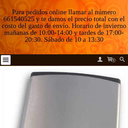
Para pedidos online llamar al número
661540525 y te damos el precio total con el
costo del gasto de envío. Horario de invierno
mañanas de 10:00-14:00 y tardes de 17:00-
20:30. Sábado de 10 a 13:30
0