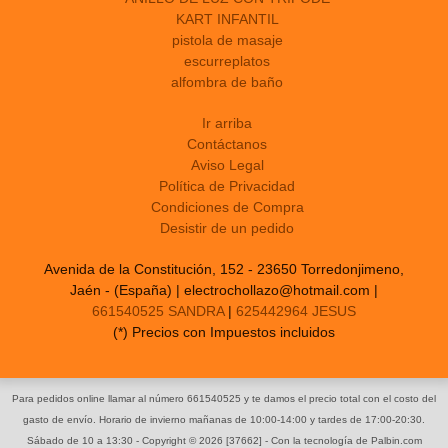
KART INFANTIL
pistola de masaje
escurreplatos
alfombra de baño
Ir arriba
Contáctanos
Aviso Legal
Política de Privacidad
Condiciones de Compra
Desistir de un pedido
Avenida de la Constitución, 152 - 23650 Torredonjimeno,
Jaén - (España) | electrochollazo@hotmail.com |
661540525 SANDRA
|
625442964 JESUS
(*) Precios con Impuestos incluidos
Para pedidos online llamar al número 661540525 y te damos el precio total con el costo del
gasto de envío. Horario de invierno mañanas de 10:00-14:00 y tardes de 17:00-20:30.
Sábado de 10 a 13:30
- Copyright © 2026 [37662] - Con la tecnología de Palbin.com