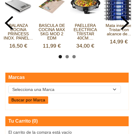
BALANZA
BASCULA DE
PAELLERA
Mata insectos
COCINA
COCINA MAX
ELECTRICA
Tristar con
PRINCESS
5KG MOD 2
TRISTAR
alcance de...
INOX. PANEL...
EDM
40CM....
14,99 €
16,50 €
11,99 €
34,00 €
Marcas
Tu Carrito (0)
El carrito de la compra está vacío