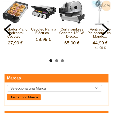
-0 %
Tostador Plano
Cecotec Parrilla
Cortafiambres
Ventilador de
Horizontal
Eléctrica...
Cecotec 150 W,
Pie cecotec con
Cecotec...
Disco...
Mando...
59,99 €
27,99 €
65,00 €
44,99 €
44,99 €
Marcas