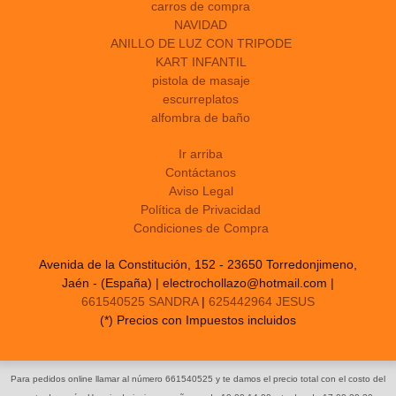
carros de compra
NAVIDAD
ANILLO DE LUZ CON TRIPODE
KART INFANTIL
pistola de masaje
escurreplatos
alfombra de baño
Ir arriba
Contáctanos
Aviso Legal
Política de Privacidad
Condiciones de Compra
Avenida de la Constitución, 152 - 23650 Torredonjimeno,
Jaén - (España) | electrochollazo@hotmail.com |
661540525 SANDRA
|
625442964 JESUS
(*) Precios con Impuestos incluidos
Para pedidos online llamar al número 661540525 y te damos el precio total con el costo del