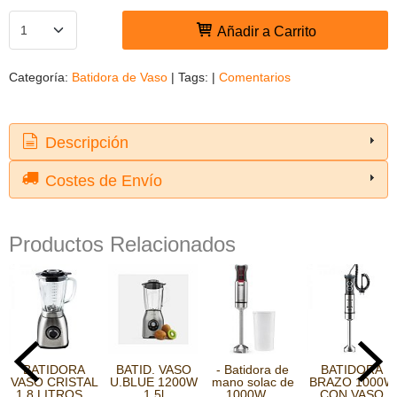
Añadir a Carrito
Categoría:
Batidora de Vaso
|
Tags:
|
Comentarios
Descripción
Costes de Envío
Productos Relacionados
BATIDORA
BATID. VASO
- Batidora de
BATIDORA
VASO CRISTAL
U.BLUE 1200W
mano solac de
BRAZO 1000W
1.8 LITROS...
1,5l
1000W,...
CON VASO