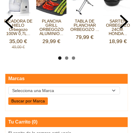
PICADORA DE
PLANCHA
TABLA DE
SARTEN
HIELO
GRILL
PLANCHAR
ORBEGOZO
Orbegozo
ORBEGOZO
ORBEGOZO ...
24CM.
100W 0,7L...
ALUMINIO...
HONDA...
79,99 €
35,00 €
29,99 €
18,99 €
49,00 €
Marcas
Tu Carrito (0)