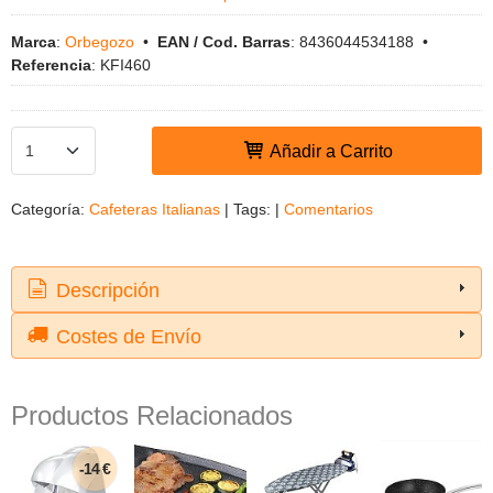
Marca
:
Orbegozo
•
EAN / Cod. Barras
:
8436044534188
•
Referencia
:
KFI460
Añadir a Carrito
Categoría:
Cafeteras Italianas
|
Tags:
|
Comentarios
Descripción
Costes de Envío
Productos Relacionados
-14 €