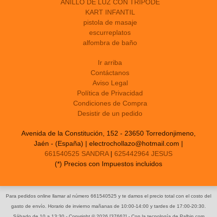
ANILLO DE LUZ CON TRIPODE
KART INFANTIL
pistola de masaje
escurreplatos
alfombra de baño
Ir arriba
Contáctanos
Aviso Legal
Política de Privacidad
Condiciones de Compra
Desistir de un pedido
Avenida de la Constitución, 152 - 23650 Torredonjimeno,
Jaén - (España) | electrochollazo@hotmail.com |
661540525 SANDRA
|
625442964 JESUS
(*) Precios con Impuestos incluidos
Para pedidos online llamar al número 661540525 y te damos el precio total con el costo del
gasto de envío. Horario de invierno mañanas de 10:00-14:00 y tardes de 17:00-20:30.
Sábado de 10 a 13:30
- Copyright © 2026 [37662] - Con la tecnología de Palbin.com